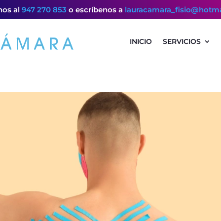
os al
947 270 853
o escríbenos a
lauracamara_fisio@hotm
INICIO
SERVICIOS