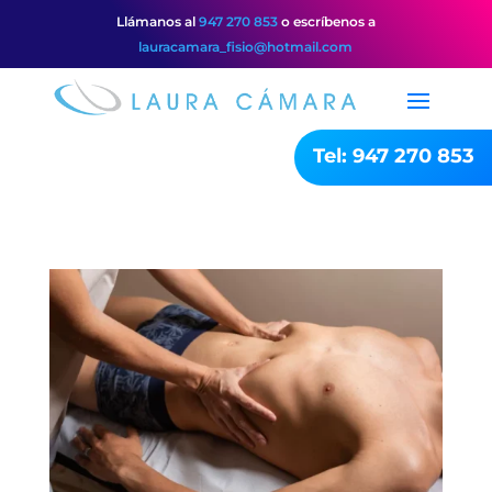
Llámanos al
947 270 853
o escríbenos a
lauracamara_fisio@hotmail.com
Tel: 947 270 853