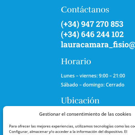
Contáctanos
(+34) 947 270 853
(+34) 646 244 102
lauracamara_fisio
Horario
Lunes – viernes: 9:00 – 21:00
Sábado – domingo: Cerrado
Ubicación
Gestionar el consentimiento de las cookies
Calle Vitoria 23, 4º C
09004, Burgos, España
Para ofrecer las mejores experiencias, utilizamos tecnologías como las co
Configurar, almacenar y/o acceder a la información del dispositivo. El