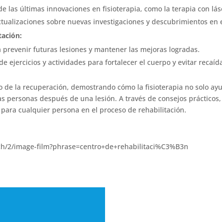
e las últimas innovaciones en fisioterapia, como la terapia con láse
tualizaciones sobre nuevas investigaciones y descubrimientos en e
tación:
 prevenir futuras lesiones y mantener las mejoras logradas.
e ejercicios y actividades para fortalecer el cuerpo y evitar recaíd
o de la recuperación, demostrando cómo la fisioterapia no solo ayu
as personas después de una lesión. A través de consejos prácticos, 
 para cualquier persona en el proceso de rehabilitación.
rch/2/image-film?phrase=centro+de+rehabilitaci%C3%B3n