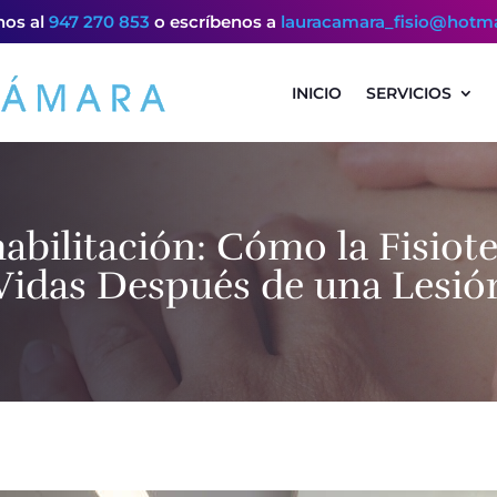
os al
947 270 853
o escríbenos a
lauracamara_fisio@hotm
INICIO
SERVICIOS
habilitación: Cómo la Fisio
Vidas Después de una Lesió