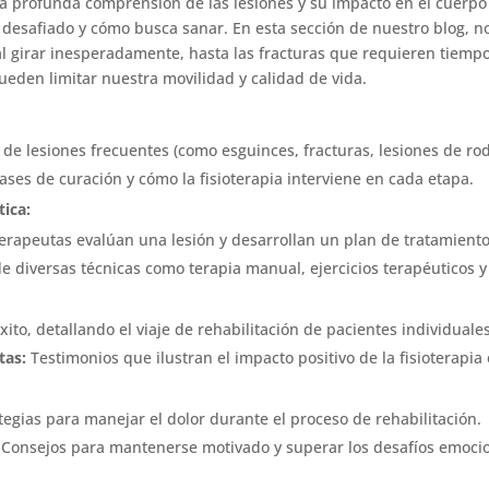
una profunda comprensión de las lesiones y su impacto en el cuerp
o desafiado y cómo busca sanar. En esta sección de nuestro blog, 
 girar inesperadamente, hasta las fracturas que requieren tiempo
ueden limitar nuestra movilidad y calidad de vida.
de lesiones frecuentes (como esguinces, fracturas, lesiones de rod
fases de curación y cómo la fisioterapia interviene en cada etapa.
tica:
erapeutas evalúan una lesión y desarrollan un plan de tratamient
e diversas técnicas como terapia manual, ejercicios terapéuticos y
ito, detallando el viaje de rehabilitación de pacientes individuales
tas:
Testimonios que ilustran el impacto positivo de la fisioterapia
tegias para manejar el dolor durante el proceso de rehabilitación.
Consejos para mantenerse motivado y superar los desafíos emociona