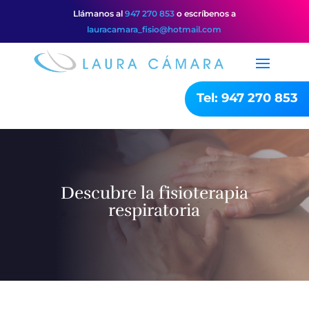
Llámanos al
947 270 853
o escríbenos a
lauracamara_fisio@hotmail.com
Tel: 947 270 853
Descubre la fisioterapia
respiratoria