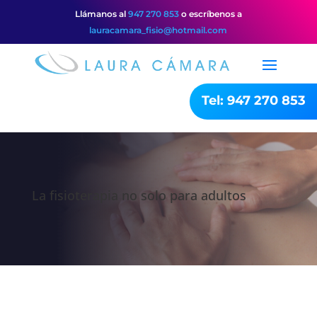
Llámanos al
947 270 853
o escríbenos a
lauracamara_fisio@hotmail.com
Tel: 947 270 853
La fisioterapia no solo para adultos