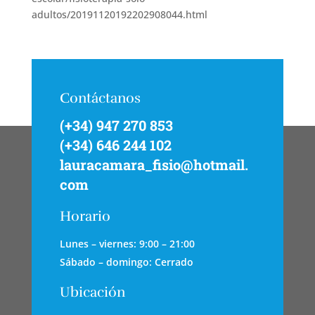
adultos/20191120192202908044.html
Contáctanos
(+34) 947 270 853
(+34) 646 244 102
lauracamara_fisio@hotmail.
com
Horario
Lunes – viernes: 9:00 – 21:00
Sábado – domingo: Cerrado
Ubicación